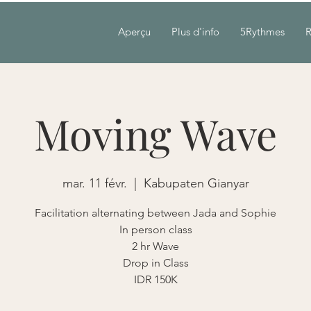
Aperçu
Plus d'info
5Rythmes
R
Moving Wave
mar. 11 févr.
  |  
Kabupaten Gianyar
Facilitation alternating between Jada and Sophie
In person class
2 hr Wave
Drop in Class
IDR 150K