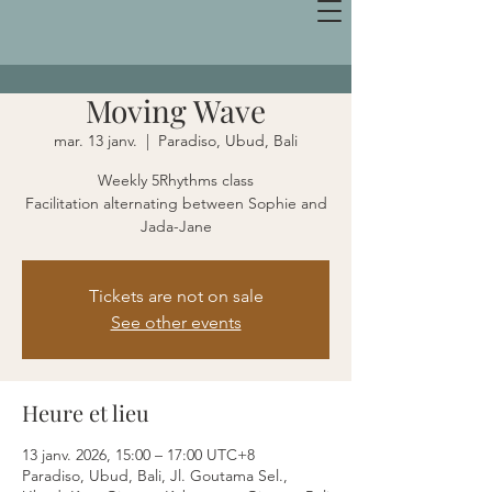
Moving Wave
mar. 13 janv.
  |  
Paradiso, Ubud, Bali
Weekly 5Rhythms class
Facilitation alternating between Sophie and
Jada-Jane
Tickets are not on sale
See other events
Heure et lieu
13 janv. 2026, 15:00 – 17:00 UTC+8
Paradiso, Ubud, Bali, Jl. Goutama Sel.,