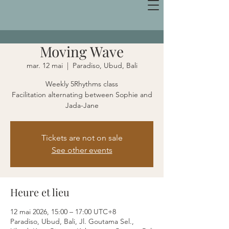
Moving Wave
mar. 12 mai
  |  
Paradiso, Ubud, Bali
Weekly 5Rhythms class
Facilitation alternating between Sophie and
Jada-Jane
Tickets are not on sale
See other events
Heure et lieu
12 mai 2026, 15:00 – 17:00 UTC+8
Paradiso, Ubud, Bali, Jl. Goutama Sel.,