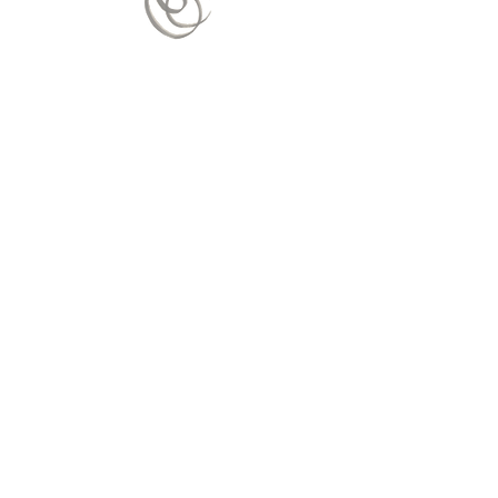
Nous contacter
Mail :
contact.vitaequilibrium@gmail.
com
Envoyer